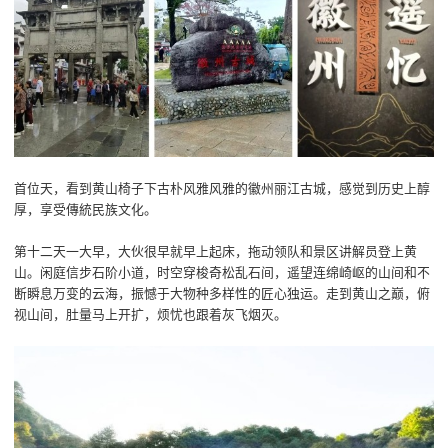
首位天，看到黄山椅子下古朴风雅风雅的徽州丽江古城，感觉到历史上醇
厚，享受傳統民族文化。
第十二天一大早，大伙很早就早上起床，拖动领队和景区讲解员登上黄
山。闲庭信步石阶小道，时空穿梭奇松乱石间，遥望连绵崎岖的山间和不
断瞬息万变的云海，振憾于大物种多样性的匠心独运。走到黄山之巅，俯
视山间，肚量马上开扩，烦忧也跟着灰飞烟灭。