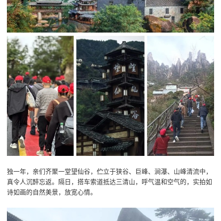
独一年，亲们齐聚一堂望仙谷，伫立于狭谷、巨峰、涧瀑、山峰清流中，
真令人沉醉忘返。隔日，搭车索道抵达三清山，呼气温和空气的，实拍如
诗如画的自然美景，放宽心情。