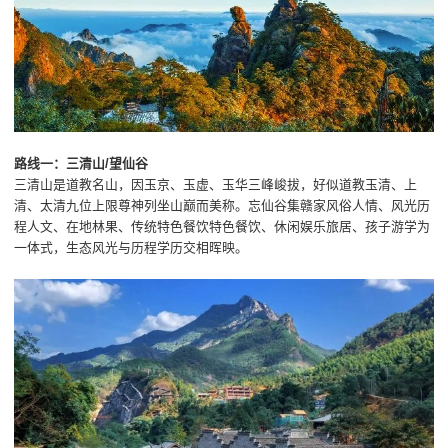
路线一：三清山/望仙谷
三清山是道教名山，因玉京、玉虚、玉华三峰峻拔，好似道教玉清、上
清、太清九位上限尊神列坐山巅而美称。忘仙谷集赣家风俗人情、风光历
程人文、在地林果、传统特色餐饮特色餐饮、休闲娱乐旅居、孩子游学为
一体式，生态风光与历程学历交相晖映。