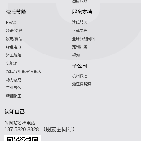
微反应器
沈氏节能
服务支持
HVAC
沈氏服务
冷链/冷藏
下载文档
家电/食品
全球服务网络
绿色电力
定制服务
海工船舶
视频
氢能源
子公司
沈氏节能:航空 & 航天
杭州微控
动力总成
浙江微智源
工业气体
精细化工
认知自己
的网站名称电话
187 5820 8828 （朋友圈同号）