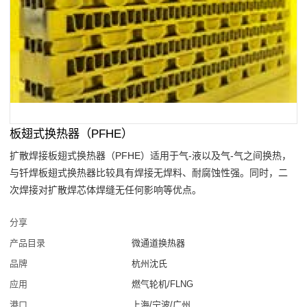
板翅式换热器（PFHE）
扩散焊接板翅式换热器（PFHE）适用于气-液以及气-气之间换热，
与钎焊板翅式换热器比较具有焊接无焊料、耐腐蚀性强。同时，二
次焊接对扩散焊芯体焊缝无任何影响等优点。
分享
产品目录
微通道换热器
品牌
杭州沈氏
应用
燃气轮机/FLNG
港口
上海/宁波/广州