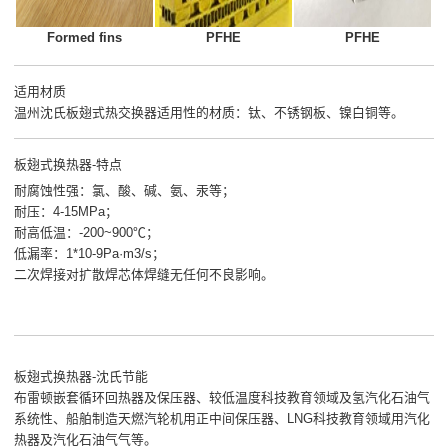
Formed fins
PFHE
PFHE
适用材质
温州沈氏板翅式热交换器适用性的材质：钛、不锈钢板、镍白铜等。
板翅式换热器-特点
耐腐蚀性强：氯、酸、碱、氨、汞等；
耐压：4-15MPa；
耐高低温：-200~900℃；
低漏率：1*10-9Pa·m3/s；
二次焊接对扩散焊芯体焊缝无任何不良影响。
板翅式换热器-沈氏节能
布雷顿嵌套循环回热器及保压器、较低温度科技教育领域及氢汽化石油气
系统性、船舶制造天燃汽轮机用正中间保压器、LNG科技教育领域用汽化
热器及汽化石油气气等。