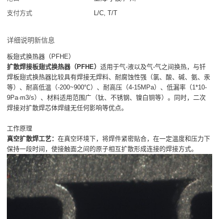
支付方式
L/C, T/T
详细说明新信息
板翅式换热器（PFHE）
扩散焊接板翅式换热器（PFHE）
适用于气-液以及气-气之间换热，与钎
焊板翅式换热器比较具有焊接无焊料、耐腐蚀性强（氯、酸、碱、氨、汞
等）、耐高低温（-200~900℃）、耐高压（4-15MPa）、低漏率（1*10-
9Pa·m3/s）、材料适用范围广（钛、不锈钢、镍白铜等）。同时，二次
焊接对扩散焊芯体焊缝无任何影响等优点。
工作原理
真空扩散焊工艺：
在真空环境下，将焊件紧密贴合，在一定温度和压力下
保持一段时间，使接触面之间的原子相互扩散形成连接的焊接方式。