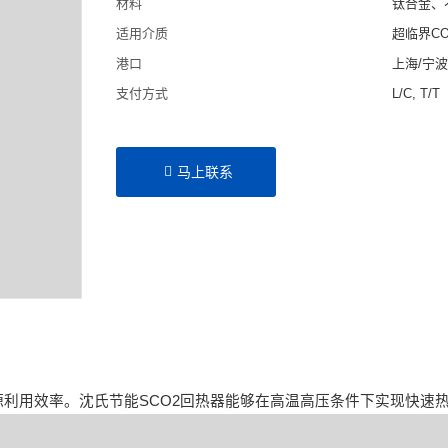
材料
钛合金、
适用介质
超临界C
港口
上海/宁
支付方式
L/C, T/T
马上联系
利用效率。沈氏节能SCO2回热器能够在高温高压条件下实现快速