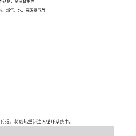
不锈钢、高温合金等
O₂、燃气、水、高温烟气等
波
热传递，将废热重新注入循环系统中。