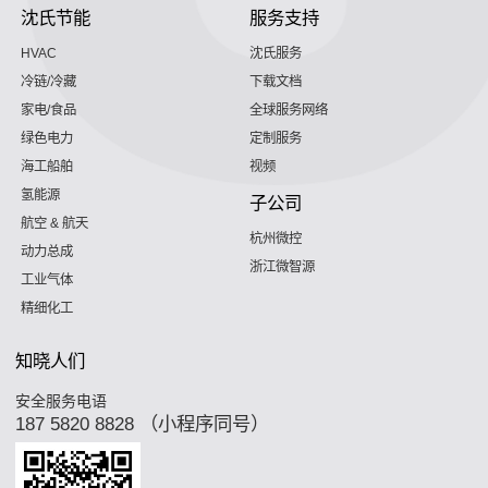
沈氏节能
服务支持
HVAC
沈氏服务
冷链/冷藏
下载文档
家电/食品
全球服务网络
绿色电力
定制服务
海工船舶
视频
氢能源
子公司
航空 & 航天
杭州微控
动力总成
浙江微智源
工业气体
精细化工
知晓人们
安全服务电语
187 5820 8828 （小程序同号）