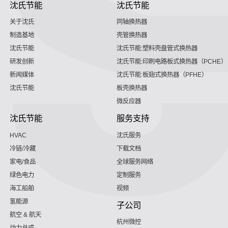
沈氏节能
沈氏节能
关于沈氏
同轴换热器
制造基地
壳管换热器
沈氏节能
沈氏节能:塑料壳盘管式换热器
研发创新
沈氏节能:印刷电路板式换热器（PCHE）
新闻媒体
沈氏节能:板翅式换热器（PFHE）
沈氏节能
板壳换热器
微反应器
沈氏节能
服务支持
HVAC
沈氏服务
冷链/冷藏
下载文档
家电/食品
全球服务网络
绿色电力
定制服务
海工船舶
视频
氢能源
子公司
航空 & 航天
杭州微控
动力总成