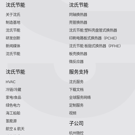
沈氏节能
沈氏节能
关于沈氏
同轴换热器
制造基地
壳管换热器
沈氏节能
沈氏节能:塑料壳盘管式换热器
研发创新
印刷电路板式换热器（PCHE）
新闻媒体
沈氏节能:板翅式换热器（PFHE）
沈氏节能
板壳换热器
微反应器
沈氏节能
服务支持
HVAC
沈氏服务
冷链/冷藏
下载文档
家电/食品
全球服务网络
绿色电力
定制服务
海工船舶
视频
氢能源
子公司
航空 & 航天
杭州微控