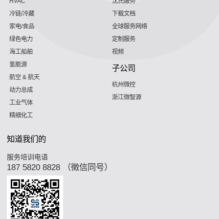
HVAC
沈氏服务
冷链/冷藏
下载文档
家电/食品
全球服务网络
绿色电力
定制服务
海工船舶
视频
氢能源
子公司
航空 & 航天
杭州微控
动力总成
浙江微智源
工业气体
精细化工
知道我们的
服务培训电语
187 5820 8828 （徵信同号）