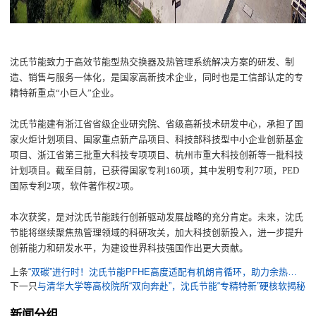
沈氏节能
致力于
高效节能型热交换器及热管理系统解决方案的
研发、制
造、销售与服务一体化
，
是国家
高新技术企业
，
同时也
是工信部认定的专
精特新
重点
“小巨人”企业。
沈氏节能
建有浙江省省级企业研究院、省级高新技术研发中心，承担了国
家火炬计划项目、国家重点新产品项目、科技部科技型中小企业创新基金
项目、浙江省第三批重大科技专项项目、杭州市重大科技创新等一批科技
计划项目。
截至目前，
已获得国家
专利
160
项，其中发明专利
77
项，
PED
国际专利2项，
软件
著作权
2项。
本次获奖，是对
沈氏节能
践行创新驱动发展战略的充分肯定。未来，
沈氏
节能
将继续聚焦
热管理领域的
科研攻关
，加大科技创新投入，
进一步
提升
创新能力和研发水平，为建设世界科技强国作出更大贡献。
上条
“双碳”进行时！沈氏节能PFHE高度适配有机朗肯循环，助力余热回收发电更高质高效
下一只
与清华大学等高校院所“双向奔赴”，沈氏节能“专精特新”硬核软揭秘
新闻分组