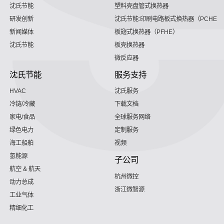
沈氏节能
塑料壳盘管式换热器
研发创新
沈氏节能:印刷电路板式换热器（PCHE）
新闻媒体
板翅式换热器（PFHE）
沈氏节能
板壳换热器
微反应器
沈氏节能
服务支持
HVAC
沈氏服务
冷链/冷藏
下载文档
家电/食品
全球服务网络
绿色电力
定制服务
海工船舶
视频
氢能源
子公司
航空 & 航天
杭州微控
动力总成
浙江微智源
工业气体
精细化工