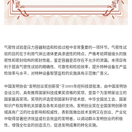
气密性试验是压力容器制造和检验过程中非常重要的一项环节。
气密性试
验的目的在于利用气体比液体更具渗透性的特点
，
严格考验焊接接头的致
密性和密封结构的密封性能，鉴定容器是否存在不允许的泄漏。
本项目有
利于
提高气密性试验的精确性、可靠性和检验效率
，
提
升
特种设备生产监
检效率与水平，对特种设备智慧监检
的实施
具有示范推广意义。
中国发明协会
“发明创业奖创新奖”于
年经科技部批准，由中国发明协
2005
会设立的、具有推荐国家科技成果奖资格的奖项，是首个为发明家设立的
国家最高奖项。
奖项的评选受到国家科学技术部、中华全国总工会、国家
知识产权局等机关部委及各有关组织支持。发明创业奖在全国发明创新领
域具有广泛的社会影响和权威性，
表彰既做出技术发明又在创业、产业化
中取得显著经济效益或社会效益的发明者，以调动群众发明创业的积极
性，增强全社会的创造活力，促进发明成果的转化实施。