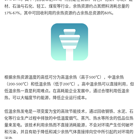
材、石油与石化、轻工、煤炭等行业，余热资源约占其燃料消耗总量的
，其中可回收利用的余热资源约占余热总资源的
。
17%
-
67%
60%
根据余热资源温度的高低可分为高温余热（高于
℃），中温余热
500
（
℃）和低温余热（低于
℃）。
高中温余热可以直接利用，但
200
-
500
200
低温余热一直是利用难点。
在高耗能企业发展中，通过合理利用低温余
热，可以大幅度节约能源，降低企业运行成本。
低温余热发电是一项变废为宝的高效节能技术
，
通过回收钢铁、水泥、石
化等行业生产过程中排放的中低温废烟气、蒸汽、热水等所含的低品位热
量来发电。该技术利用余热而不直接消耗能源，不
会
对环境产生任何破坏
和污染，
并且
有助于降低和减少余热
气体
直接排向空中所引起的对环境的
污染。