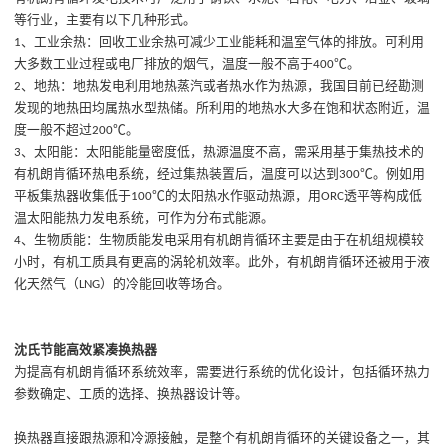
等行业
，
主要有以下几种形式
。
、工业余热
：
回收工业余热可减少工业能耗和温室气体的排放。可利用
1
大多数工业过程或电厂排放的烟气，温度一般不高于
℃。
400
、地热
：
地热发电利用地热蒸汽或者热水作为热源，我国目前已经勘测
2
发现的地热田均属热水型热储。所利用的地热水大多在饱和状态附近，温
度一般不超过
℃。
200
、太阳能
：
太阳能能量密度低，热源温度不高，需采用基于集热技术的
3
有机朗肯循环热电系统，经过集热装置后，温度可以达到
℃。例如用
300
平板集热器收集低于
℃的太阳热水作驱动热源，用
透平等构成低
100
ORC
温太阳能热力发电系统，可作为分布式能源。
、生物质能
：
生物质能发电采用有机朗肯循环主要是由于在机组规模较
4
小时，有机工质具有更高的涡轮机效率。此外，有机朗肯循环还被用于液
化天然气
（
）
的冷能回收等场合。
LNG
沈氏节能高效紧凑换热器
为提高
有机朗肯循环
系统效率，需要进行系统的优化设计，包括循环热力
参数确定、工质的选择、换热器设计等。
换热器直接跟热源和冷源接触，
是整个有机朗肯循环
的关键设备之一，其