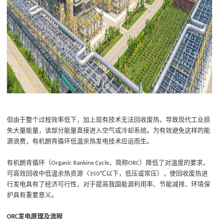
但
由于整个过程效率低下，加上现有技术无法回收废热，导致现代工业损
失大量能量，该部分能量直接进入空气或冷却系统
。为有效避免这样的能
源浪费，有机朗肯循环低温余热发电技术应运而生。
有机朗肯循环
（
，简称
）
降低了对温度的要求，
Organic Rankine Cycle
ORC
可高效回收中低温余热资源（
℃以下，低压或常压），
使回收废热进
350
行发电具有了经济可行性
，
对于提高我国能源利用率、节能减排、环境保
护具有重要意义
。
发电原理及流程
ORC