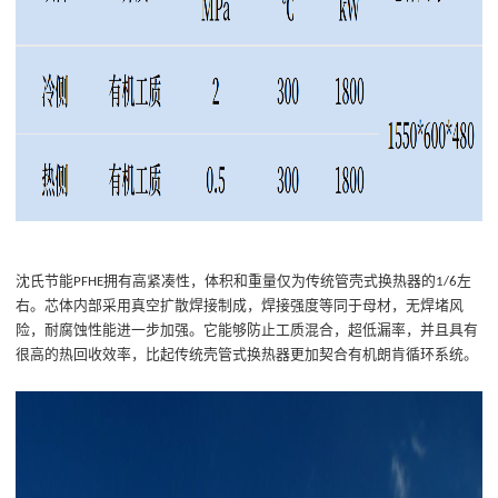
沈氏节能
拥有高紧凑性，
体积和重量仅为传统管壳式换热器的
左
PFHE
1/6
右。芯体
内部
采用真空扩散
焊接
制成
，
焊接强度等同于母材，无焊堵风
险，
耐腐蚀性能进一步加强。它能够防止工质混合，
超低
漏
率
，并且
具
有
很高的热回收效率，
比起传统壳管式换热器更加契合
有机朗肯循环
系统。