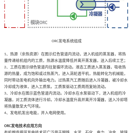
发电系统组成
ORC
、
热源
（
余热资源
）
在图示红色管道内流动，进入机组的蒸发器，将热
1
量传递给机组内的工质，热源水温度
降低
并离开蒸发器，送入后续工艺；
、
工质在图示绿色管道内往复循环流动。液态工质进入蒸发器，吸收热
2
源的热量，成为饱和或过热蒸汽，进入涡轮透平机，热能转化为机械能，
同时带动发电机向外输出电力。过热蒸汽工质随后进入冷凝器，被冷却水
冷却成为液体，进入工质泵。工质泵驱动工质周而复始流动。
、
冷却水在图示蓝色管道内流动。冷却水在水泵驱动下，进入机组的冷
3
凝器，对工质流体进行冷却。冷却水温度升高并离开冷凝器，送入冷却塔
将热量散至大气环境。
、
发电机发出电能，并入电网使用。
4
发电技术应用方向
ORC
有机朗肯循环
发电技术可
广泛用于钢铁、水泥、石化、电力、冶金、玻璃