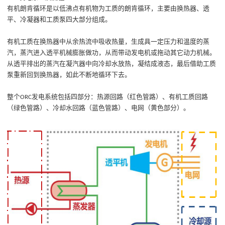
有机朗肯循环是以低沸点有机物为工质的朗肯循环，主要由换热器、透
平、冷凝器和工质泵四大部分组成。
有机工质在换热器中从余热流中吸收热量，生成具一定压力和温度的蒸
汽，蒸汽进入透平机械膨胀做功，从而带动发电机或拖动其它动力机械。
从透平排出的蒸汽在凝汽器中向冷却水放热，凝结成液态，最后借助工质
泵重新回到换热器，如此不断地循环下去。
整个
发电系统包括四部分：热源回路
（
红色管路
）
、有机工质回路
ORC
（
绿色管路
）
、冷却水回路
（
蓝色管路
）
、电网
（
黄色部分
）
。