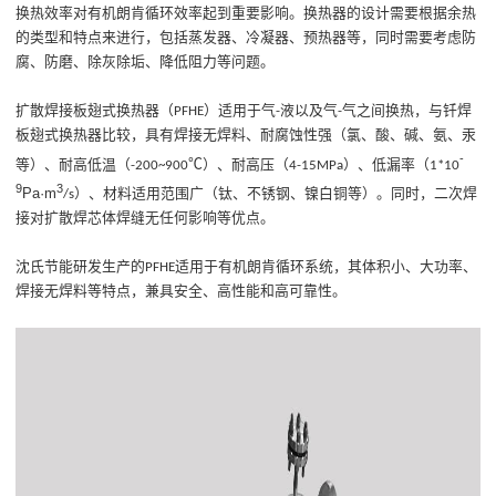
换热效率对有机朗肯循环效率起到重要影响。换热器的设计需要根据余热
的类型和特点来进行，包括蒸发器、冷凝器、预热器等，同时需要考虑防
腐、防磨、除灰除垢、降低阻力等问题。
扩散焊接板翅式换热器
（
）适用于气
液以及气
气之间换热，与钎焊
P
F
HE
-
-
板翅式换热器比较
，
具有焊接无焊料、耐腐蚀性强（氯、酸、碱、氨、汞
-
等）、耐高低温（
℃
）、耐高压（
）、低漏率（
-200~900
4-15MPa
1*10
9
3
Pa·m
）、材料适用范围广（钛、不锈钢、镍白铜等）。同时，二次焊
/s
接对扩散焊芯体焊缝无任何影响等优点。
沈氏节能研发生产的
适用于
有机朗肯循环
系统，
其
体积小、大功率、
PFHE
焊接无焊料
等
特点，
兼具安全、高性能和高可靠性。