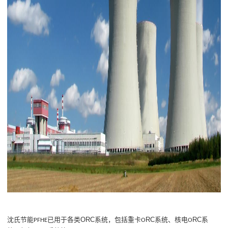
ORC
RC
RC
沈氏
节能
已用于各
类
系统，包括重卡
系统
、
核电
系
PFHE
O
O