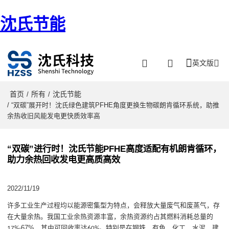
沈氏节能
英文版
首页
所有
沈氏节能
/
/
/ “双碳”展开时！沈氏绿色建筑PFHE角度更换生物碳朗肯循环系统，助推
余热收旧风能发电更快质效率高
“双碳”进行时！沈氏节能PFHE高度适配有机朗肯循环，
助力余热回收发电更高质高效
2022/11/19
许多工业生产过程
均
以能源密集型为特点，会释放大量废气和废蒸气
，
存
在大量余热
。
我国工业余热资源丰富，余热资源约占其燃料消耗总量的
67%
，其中可回收率达
。特别是在钢铁、有色、化工、水泥、建
17%
-
60%