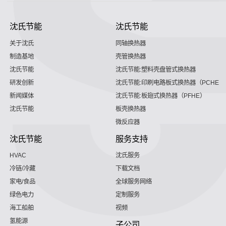
沈氏节能
沈氏节能
关于沈氏
同轴换热器
制造基地
壳管换热器
沈氏节能
沈氏节能:塑料壳盘管式换热器
研发创新
沈氏节能:印刷电路板式换热器（PCHE）
新闻媒体
沈氏节能:板翅式换热器（PFHE）
沈氏节能
板壳换热器
微反应器
沈氏节能
服务支持
HVAC
沈氏服务
冷链/冷藏
下载文档
家电/食品
全球服务网络
绿色电力
定制服务
海工船舶
视频
氢能源
子公司