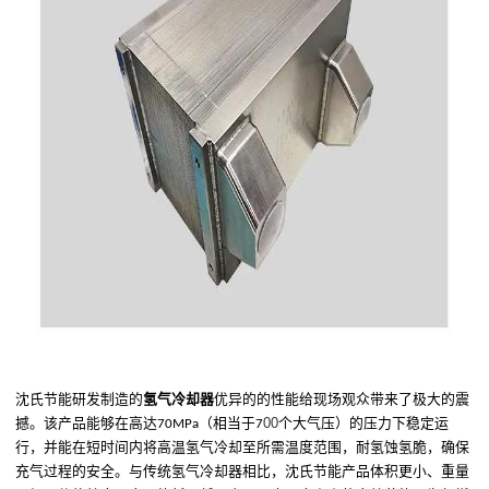
沈氏节能研发制造的
氢气冷却器
优异的的性能给现场观众带来了极大的震
00
撼。该产品能够在高达
（相当于
个大气压）
的压力下稳定运
70MPa
7
行，
并能
在短时间内将高温氢气冷却至所需温度范围，
耐氢蚀氢脆，
确保
充气过程的安全。与传统氢气冷却器相比，沈氏节能
产品
体积更小、重量