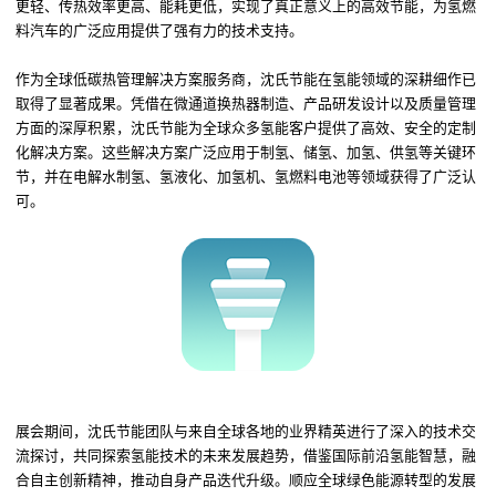
更轻
、
传热效率更高、能耗更低，实现了真正意义上的高效节能
，
为氢燃
料汽车的广泛应用提供了强有力的技术支持。
作为全球低碳热管理解决方案服务商，沈氏节能在氢能领域的深耕细作已
取得了显著成果。
凭借
在微通道换热器制造、产品研发设计以及质量管理
方面的深厚积累，沈氏节能为全球众多氢能客户提供了高效、安全的定制
化解决方案。这些解决方案
广泛应用于制氢、储氢、加氢、供氢等
关键环
节，
并
在
电解水制氢、氢液化、加氢机、氢燃料电池等
领域
获得
了广泛认
可。
展会期间，沈氏节能团队与来自全球各地的业界精英进行了深入的技术交
流探讨，共同探索氢能技术的未来发展趋势
，
借鉴国际前沿氢能智慧，融
合自主创新精神，推动
自身
产品
迭代升级
。顺应全球绿色能源转型的
发展