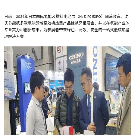
日前
，
年日本国际氢能及燃料电池展（
）圆满
收官。
沈
2024
H₂ & FC EXPO
氏节能携多款
氢能领域高效换热器产品惊艳
亮相
展会，并以在
氢能
产业的
专业实力和创新成果
，
为参展者带来
绿色、高效、安全
的
一站式低碳热管
理
解决方案。