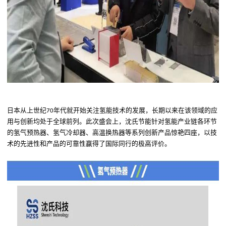
日本从上世纪
年代就开始关注氢能技术的发展，长期以来在该领域的应
70
用与创新均处于全球前列。此次盛会上，沈氏节能针对氢能产业链各环节
的氢气预热器
、
氢气冷却器
、
高温换热器等系列
创新
产品惊艳四座
，以技
术的先进性
和
产品的可靠性
赢得了国际同行的
极高
评价。